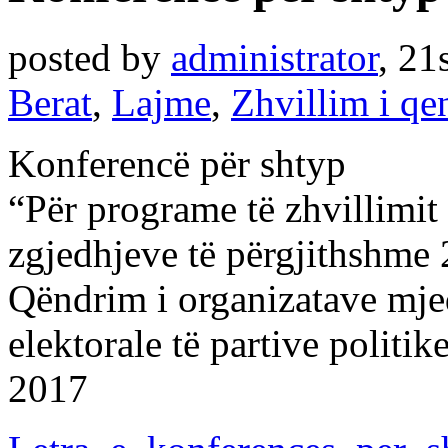
posted by
administrator
,
21
Berat
,
Lajme
,
Zhvillim i q
Konferencë për shtyp
“Për programe të zhvillimit
zgjedhjeve të përgjithshme
Qëndrim i organizatave mje
elektorale të partive politi
2017