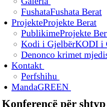
Galeria
Fushata
Fushata Berat
Projekte
Projekte Berat
Publikime
Projekte Ber
Kodi i Gjelbër
KODI i
Denonco krimet mjedi
Kontakt
Perfshihu
MandaGREEN
Konferencë për shtyp