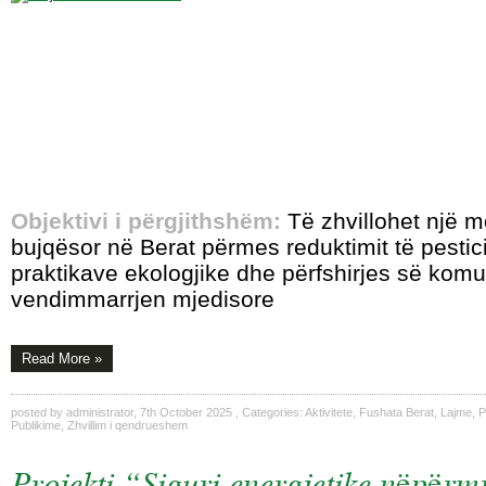
Objektivi i përgjithshëm:
Të zhvillohet një 
bujqësor në Berat përmes reduktimit të pestic
praktikave ekologjike dhe përfshirjes së komun
vendimmarrjen mjedisore
Read More »
posted by
administrator
,
7th October 2025
, Categories:
Aktivitete
,
Fushata Berat
,
Lajme
,
P
Publikime
,
Zhvillim i qendrueshem
Projekti “Siguri energjetike nëpërmj