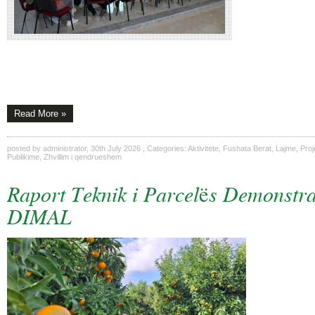
Read More »
posted by
administrator
,
30th July 2026
, Categories:
Aktivitete
,
Fushata Berat
,
Lajme
,
Proj
Publikime
,
Zhvillim i qendrueshem
Raport Teknik i Parcelës Demonstra
DIMAL