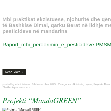
Mbi praktikat ekzistuese
,
njohuritë dhe që
të Bashkisë Dimal, qarku Berat në lidhje m
pesticideve në mandarina
Raport_mbi_perdorimin_e_pesticideve PMSM
Read More »
posted by
administrator
,
6th November 2025
, Categories:
Aktivitete
,
Lajme
,
Projekte Berat
Zhvillim i qendrueshem
Projekti “MandaGREEN”