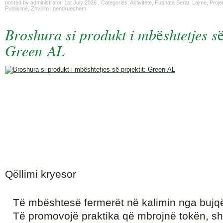
posted by
administrator
,
1st July 2026
, Categories:
Aktivitete
,
Fushata Berat
,
Lajme
,
Proje
Publikime
,
Zhvillim i qendrueshem
Broshura si produkt i mbështetjes së
Green-AL
Qëllimi kryesor
Të mbështesë fermerët në kalimin nga bujqë
Të promovojë praktika që mbrojnë tokën, s