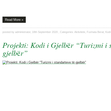
Read More »
posted by
administrator
,
18th September 2020
, Categories:
Aktivitete
,
Fushata Berat
,
Kodi 
Projekti: Kodi i Gjelbër “Turizmi i 
gjelbër”