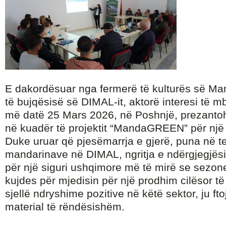
E dakordësuar nga fermerë të kulturës së Ma
të bujqësisë së DIMAL-it, aktorë interesi të 
më datë 25 Mars 2026, në Poshnjë, prezantohe
në kuadër të projektit “MandaGREEN” për një 
Duke uruar që pjesëmarrja e gjerë, puna në t
mandarinave në DIMAL, ngritja e ndërgjegjësi
për një siguri ushqimore më të mirë se sezon
kujdes për mjedisin për një prodhim cilësor të 
sjellë ndryshime pozitive në këtë sektor, ju ft
material të rëndësishëm.