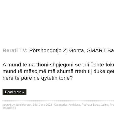
Berati TV:
Përshendetje Zj Genta, SMART Bal
A mund të na thoni shpjegoni se cili është fokus
mund të mësojmë më shumë rreth tij duke qe
herë të parë në qytetin tonë?
Read More »
posted by
administrator
,
14th June 2023
, Categories:
Aktivitete
,
Fushata Berat
,
Lajme
,
Pro
energjetike