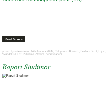
Read More »
posted by
administrator
,
14th January 2026
, Categories:
Aktivitete
,
Fushata Berat
,
Lajme
,
“MandaGREEN”
,
Publikime
,
Zhvillim i qendrueshem
Raport Studimor