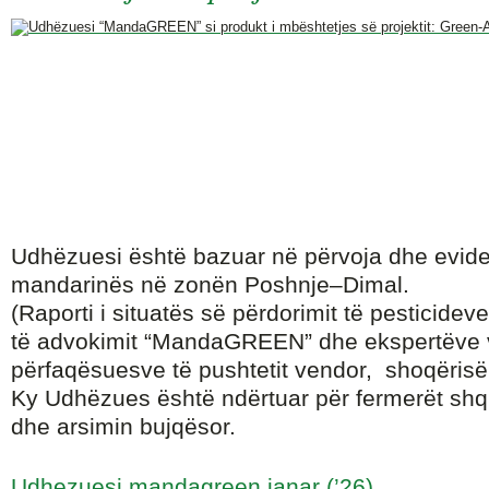
Udhëzuesi është bazuar në përvoja dhe eviden
mandarinës në zonën Poshnje–Dimal.
(Raporti i situatës së përdorimit të pesticidev
të advokimit “MandaGREEN” dhe ekspertëve 
përfaqësuesve të pushtetit vendor, shoqërisë c
Ky Udhëzues është ndërtuar për fermerët shqip
dhe arsimin bujqësor.
Udhezuesi mandagreen janar (’26)