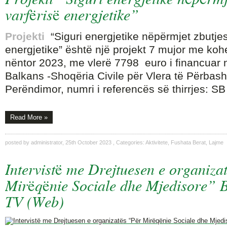
varfërisë energjetike”
Projekti
“Siguri energjetike nëpërmjet zbutjes
energjetike” është një projekt 7 mujor me kohez
nëntor 2023, me vlerë 7798 euro i financuar
Balkans -Shoqëria Civile për Vlera të Përbash
Perëndimor, numri i referencës së thirrjes: SB
Read More »
posted by
administrator
,
25th October 2023
, Categories:
Aktivitete
,
Fushata Berat
,
Lajme
Intervistë me Drejtuesen e organiza
Mirëqënie Sociale dhe Mjedisore” B
TV (Web)