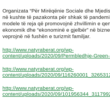
Organizata “Për Mirëqënie Sociale dhe Mjedisor
në kushte të pazakonta për shkak të pandemis
modele të reja që promovojnë zhvillimin e q
ekonomik dhe “ekonominë e gjelbër” në bizne
veprojnë në fushën e turizmit familjar.
http://www.natyraberat.org/wp-
content/uploads/2020/09/Permbledhje-Green
http://www.natyraberat.org/wp-
content/uploads/2020/09/116260001_32653
http://www.natyraberat.org/wp-
content/uploads/2020/09/101956344_31179