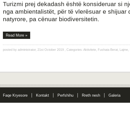
Turizmi prej dekadash është konsideruar si një
nga ambientalistët, për të vlerësuar e shijuar
natyrore, pa cënuar biodiversitetin.
Read More »
posted by
administrator
,
21st October 2019
, Categories:
Aktivitete
,
Fushata Berat
,
Lajme
,
Faqe Kryesore
Kontakt
Perfshihu
Rreth nesh
Galeria