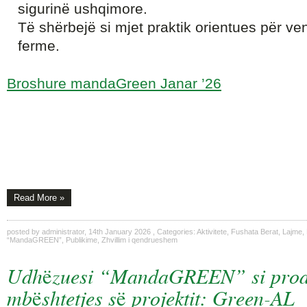
sigurinë ushqimore.
Të shërbejë si mjet praktik orientues për ve
ferme.
Broshure mandaGreen Janar ’26
Read More »
posted by
administrator
,
14th January 2026
, Categories:
Aktivitete
,
Fushata Berat
,
Lajme
,
“MandaGREEN”
,
Publikime
,
Zhvillim i qendrueshem
Udhëzuesi “MandaGREEN” si produ
mbështetjes së projektit: Green-AL