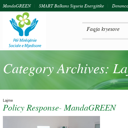
MandaGREEN
SMART Balkans Siguria Energjitike
Denonco 
Faqja kryesore
Category Archives: L
Lajme
Policy Response- MandaGREEN