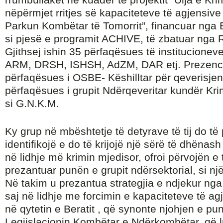
nëpërmjet rritjes së kapaciteteve të agjensive
Parkun Kombëtar të Tomorrit”, financuar nga
si pjesë e programit ACHIVE, të zbatuar nga 
Gjithsej ishin 35 përfaqësues të institucione
ARM, DRSH, ISHSH, AdZM, DAR etj. Prezenca
përfaqësues i OSBE- Këshilltar për qeverisjen
përfaqësues i grupit Ndërqeveritar kundër Krim
si G.N.K.M.
Ky grup në mbështetje të detyrave të tij do të
identifikojë e do të krijojë një sërë të dhëna
në lidhje më krimin mjedisor, ofroi përvojën e 
prezantuar punën e grupit ndërsektorial, si një 
Në takim u prezantua strategjia e ndjekur nga
saj në lidhje me forcimin e kapaciteteve të ag
në qytetin e Beratit , që synonte njohjen e p
Legjislacionin Kombëtar e Ndërkombëtar, që l