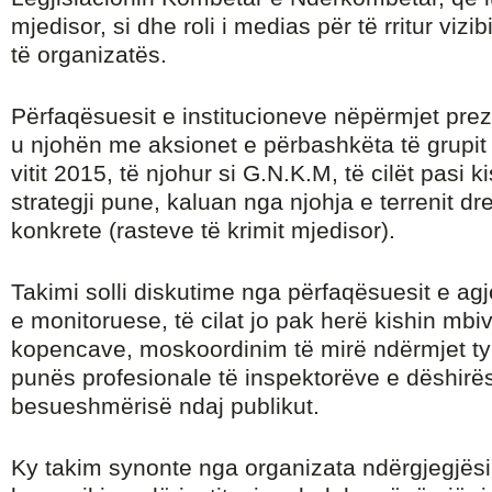
mjedisor, si dhe roli i medias për të rritur vizibi
të organizatës.
Përfaqësuesit e institucioneve nëpërmjet prez
u njohën me aksionet e përbashkëta të grupit t
vitit 2015, të njohur si G.N.K.M, të cilët pasi ki
strategji pune, kaluan nga njohja e terrenit dr
konkrete (rasteve të krimit mjedisor).
Takimi solli diskutime nga përfaqësuesit e ag
e monitoruese, të cilat jo pak herë kishin mbi
kopencave, moskoordinim të mirë ndërmjet ty
punës profesionale të inspektorëve e dëshirës s
besueshmërisë ndaj publikut.
Ky takim synonte nga organizata ndërgjegjësi