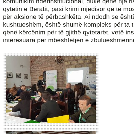
komunikim ndërinstitucional, duke qënë një ri
qytetin e Beratit, pasi krimi mjedisor që të m
për aksione të përbashkëta. Ai ndodh se ësht
kushtueshëm, është shumë kompleks për ta tr
qënë kërcënim për të gjithë qytetarët, vetë ins
interesuara për mbështetjen e zbulueshmërinë 