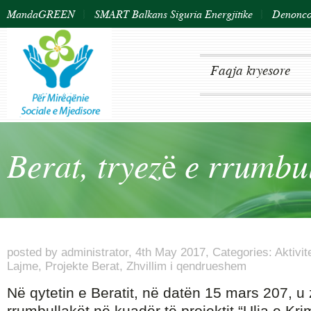
MandaGREEN
SMART Balkans Siguria Energjitike
Denonco 
Faqja kryesore
Berat, tryezë e rrumbu
posted by
administrator
,
4th May 2017,
Categories:
Aktivit
Lajme
,
Projekte Berat
,
Zhvillim i qendrueshem
Në qytetin e Beratit, në datën 15 mars 207, u 
rrumbullakët në kuadër të projektit “Ulja e Kri