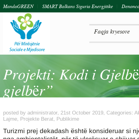
MandaGREEN
SMART Balkans Siguria Energjitike
Denonco 
Faqja kryesore
Projekti: Kodi i Gjelbë
gjelbër”
posted by
administrator
,
21st October 2019,
Categories:
Ak
Lajme
,
Projekte Berat
,
Publikime
Turizmi prej dekadash është konsideruar si një
nga ambientalistët, për të vlerësuar e shijuar