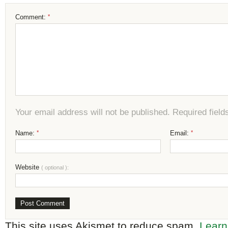
Comment:
*
Your email address will not be published. Required fiel
Name:
*
Email:
*
Website
( optional ):
This site uses Akismet to reduce spam.
Learn