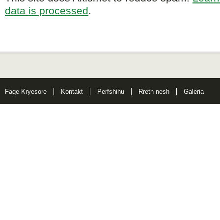
data is processed
.
Faqe Kryesore
Kontakt
Perfshihu
Rreth nesh
Galeria