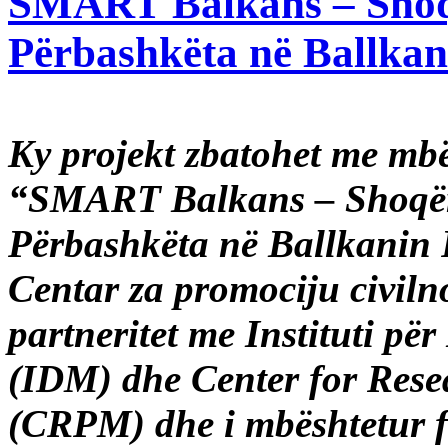
SMART Balkans – Shoqër
Përbashkëta në Ballka
Ky projekt
zbatohet me mbës
“SMART Balkans – Shoqëria
Përbashkëta në Ballkanin 
Centar za promociju civil
partneritet me Instituti p
(IDM) dhe Center for Res
(CRPM) dhe i mbështetur f