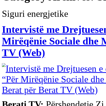
Siguri energjetike
Intervistë me Drejtuese
Mirëqënie Sociale dhe 
TV (Web)
Berati TV:
Përshendetje Zj