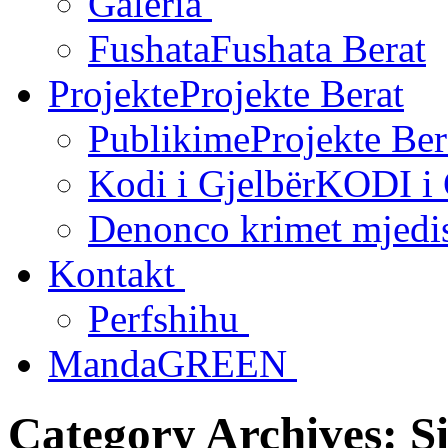
Galeria
Fushata
Fushata Berat
Projekte
Projekte Berat
Publikime
Projekte Ber
Kodi i Gjelbër
KODI i
Denonco krimet mjedi
Kontakt
Perfshihu
MandaGREEN
Category Archives: Si