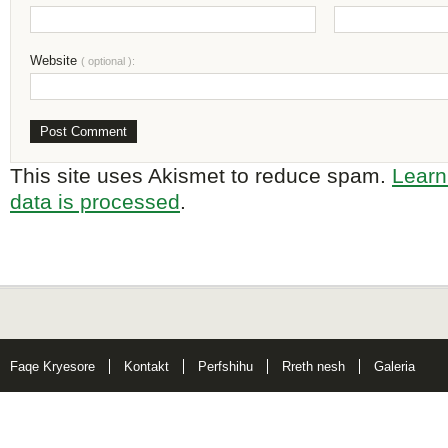
Website
( optional ):
This site uses Akismet to reduce spam.
Learn
data is processed
.
Faqe Kryesore
Kontakt
Perfshihu
Rreth nesh
Galeria