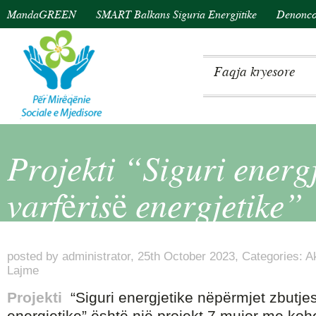
MandaGREEN
SMART Balkans Siguria Energjitike
Denonco 
Faqja kryesore
Projekti “Siguri energj
varfërisë energjetike”
posted by
administrator
,
25th October 2023,
Categories:
Ak
Lajme
Projekti
“Siguri energjetike nëpërmjet zbutjes
energjetike” është një projekt 7 mujor me kohez